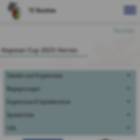
TC Buchloe
Turnier
Hopman Cup 2025 Herren
Tabelle und Ergebnisse
Begegnungen
Ergebnisse & Spieltermine
Spielerliste
Info