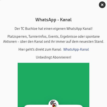
TC Buchloe
WhatsApp - Kanal
Abo Planer Freiluft Elmar
Der TC Buchloe hat einen eigenen WhatsApp Kanal!
Abo Dauer
: Montag, 15. Juni 2026 bis Montag, 27. Juli 2026 ·
Platzsperren, Turnierinfos, Events, Ergebnisse oder spontane
(6.1 Wochen)
Aktionen – über den Kanal seid ihr immer auf dem neuesten Stand.
Hier geht’s direkt zum Kanal:
WhatsApp-Kanal
Montag
Unbedingt Abonnieren!
Platz 1
Platz 2
Platz 3
Platz 
08:00
08:00
08:30
08:30
09:00
09:00
09:30
09:30
10:00
10:00