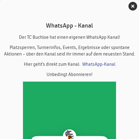
TC Buchloe
WhatsApp - Kanal
Spieltag Bambini 12 II
Der TC Buchloe hat einen eigenen WhatsApp Kanal!
Platzsperren, Turnierinfos, Events, Ergebnisse oder spontane
Aktionen – über den Kanal seid ihr immer auf dem neuesten Stand.
Heimspieltag gegen SV Fuchstal III
Hier geht’s direkt zum Kanal:
WhatsApp-Kanal
Unbedingt Abonnieren!
TC Buchloe
20. Juni 2026
Samstag,
09:00 - 14:00 Uhr