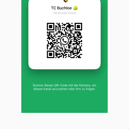
Freiluft Platz 1, Freiluft Platz 2
TC Buchloe
Dieses Portal verwendet Cookies für ein optimales Erlebnis und für die
anonyme Analyse des Online-Verhaltens der Besucher. Diese Analyse
soll helfen, das Informationsangebot besser zu gestalten.
Einstellungen verwalten
Alle ablehnen
Alle
TC Buchloe |
Impressum
|
Datenschutz- und
akzeptieren
Nutzungsbedingungen
|
Cookie Policy
© 2012-2026
eTennis