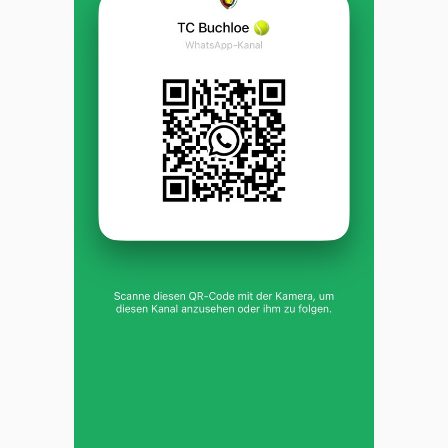
Kleinfeldteam 1 krönt perfekte Saison
mit der Meisterschaft
Das Kleinfeldteam 1 des TC Buchloe hat eine
außergewöhnliche Saison gespielt und sich hochverdient die
Meisterschaft in der Südliga 2 gesichert.
Mit einer makellosen Bilanz von 10:0 Punkten, 88:2
Matchpunkten und 60:2 Sätzen dominierte die Mannschaft die
gesamte Spielzeit. In allen Begegnungen ließ das Team seinen
Gegnern kaum eine Chance und unterstrich eindrucksvoll seine
spielerische Überlegenheit.
Mehr dazu
Karl-Heinz Lohmann
, 03. August 2026