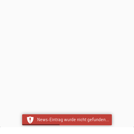
TC Buchloe
Dieses Portal verwendet Cookies für ein optimales Erlebnis und für die
anonyme Analyse des Online-Verhaltens der Besucher. Diese Analyse
soll helfen, das Informationsangebot besser zu gestalten.
Einstellungen verwalten
Alle ablehnen
Alle
akzeptieren
News-Eintrag wurde nicht gefunden...