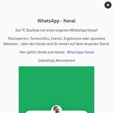
TC Buchloe
WhatsApp - Kanal
Punktspiel Knaben 15 II
Der TC Buchloe hat einen eigenen WhatsApp Kanal!
Platzsperren, Turnierinfos, Events, Ergebnisse oder spontane
Aktionen – über den Kanal seid ihr immer auf dem neuesten Stand.
Heimspieltag gegen FC Hofstetten
Hier geht’s direkt zum Kanal:
WhatsApp-Kanal
Unbedingt Abonnieren!
TC Buchloe
18. Juli 2025
Freitag,
16:30 - 18:00 Uhr