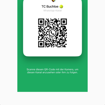
Freiluft Platz 1, Freiluft Platz 2
TC Buchloe
Dieses Portal verwendet Cookies für ein optimales Erlebnis und für die
anonyme Analyse des Online-Verhaltens der Besucher. Diese Analyse
soll helfen, das Informationsangebot besser zu gestalten.
Einstellungen verwalten
Alle ablehnen
Alle
TC Buchloe |
Impressum
|
Datenschutz- und
akzeptieren
Nutzungsbedingungen
|
Cookie Policy
© 2012-2026
eTennis